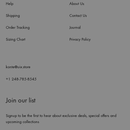
Help
About Us
Shipping
Contact Us
Order Tracking
Journal
Sizing Chart
Privacy Policy
konte@uix.store
+1 248-785-8545
Join our list
Signup to be the first to hear about exclusive deals, special offers and
upcoming collections