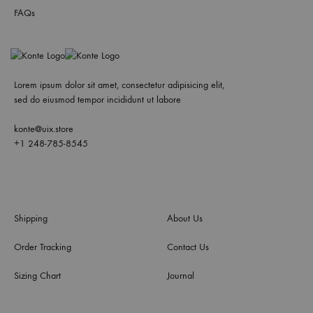
FAQs
Lorem ipsum dolor sit amet, consectetur adipisicing elit,
sed do eiusmod tempor incididunt ut labore
konte@uix.store
+1 248-785-8545
Shipping
About Us
Order Tracking
Contact Us
Sizing Chart
Journal