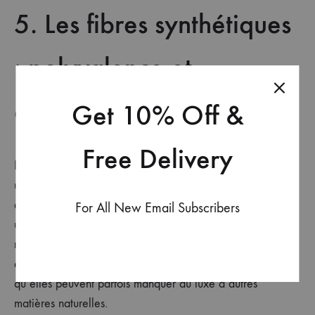
5. Les fibres synthétiques
: polyvalence et
abordabilité
Get 10% Off &
Free Delivery
Les fibres synthétiques comme le polyester sont souvent
utilisées pour les écharpes d’hiver en raison de leur
durabilité et de leur résistance à l’humidité. Elles offrent
For All New Email Subscribers
une bonne chaleur, bien que souvent au détriment de la
respirabilité. Optez pour celles-ci si vous recherchez une
écharpe résistante et abordable, mais gardez à l’esprit
qu’elles peuvent parfois manquer du luxe d’autres
matières naturelles.